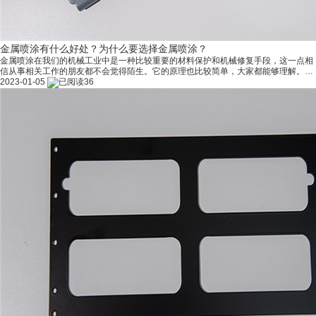
金属喷涂有什么好处？为什么要选择金属喷涂？
金属喷涂在我们的机械工业中是一种比较重要的材料保护和机械修复手段，这一点相
信从事相关工作的朋友都不会觉得陌生。它的原理也比较简单，大家都能够理解。但
是金属喷涂其中包含的学问也不少，因此它的应用范围也是比较广泛的，现在就让我
2023-01-05
36
们一起来了解一下金属喷涂的好处吧! 很多设备零件的磨损面会因为一些因素失效，
而磨损面失效之后就可能会导致设备老化或者是发生故障，为了能够延长设备的使用
寿命，让老化过程推迟，热喷涂技术就在历史洪流中逐渐诞生了。而金属喷涂作为其
中一种，有着不俗的作用，经过其