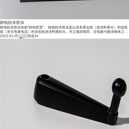
静电粉末喷涂
静电粉末喷涂俗称“静电喷塑”。 静电粉末喷涂是以具有雾化咀（使涂料雾化）和放电
级（发生电量电流）的涂装机使涂料微粒化，对之施加电荷，在电极与被涂物体之间
形成电场，利用其静电吸附作用而涂装. 主要特点：喷涂方式可采用手动、自动或手
2023-01-05
34
动+自动。喷料100%是固体粉末，游离的粉末可以回收利用，涂料回收利用率可达
98%。悬吊运输系统，自动化程度高。涂层微孔少，防腐性能好，并可一次进行厚膜
涂。 静电粉末喷涂工艺出现于20世纪60年代，主要是应用于金属表面涂装。进入