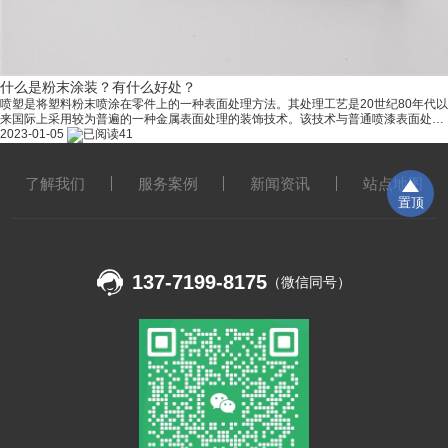
什么是粉末涂装？有什么好处？
喷塑是将塑料粉末喷涂在零件上的一种表面处理方法。其处理工艺是20世纪80年代以
来国际上采用较为普遍的一种金属表面处理的装饰技术。该技术与普通喷漆表面处理
相比，优点体现在工艺先进、节能高效、安全可靠、色泽艳丽等方面。广泛应用于轻
2023-01-05
41
工、家用装修等领域。 原理是利用电晕放电现象使粉末涂料吸附在工件上的。其过程
为：粉末涂料由供粉系统借压缩空气气体送入喷枪，在喷枪前端加有高压静电发生器
产生的高压。 喷塑的原理： 用静电喷粉设备（静电喷塑机）把粉末涂料喷涂到工件
了解我们
服务案例
新闻资讯
站点地图
的表面，在静电作用下，粉
置顶
137-7199-8175
（微信同号）