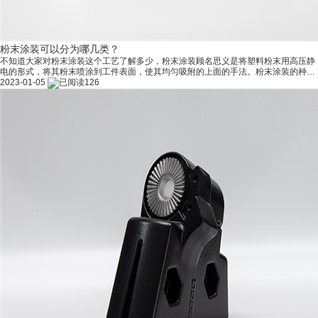
粉末涂装可以分为哪几类？
不知道大家对粉末涂装这个工艺了解多少，粉末涂装顾名思义是将塑料粉末用高压静
电的形式，将其粉末喷涂到工件表面，使其均匀吸附的上面的手法。粉末涂装的种类
有很多，下面小编为大家带来一些相关介绍！ （1)纯静电雾化方式 它是以旋转杯静
2023-01-05
126
电喷枪为代表。旋转喷枪结构简单，不易堵塞，易于清洗；由于属于机械离心雾化，
对涂料和溶剂的导电性要求较低；有效面积大，吸附效率高，涂层均匀性大大提高；
雾化后涂层细腻，表面平整光滑。适用于形状简单的工件。其缺点是喷涂的涂层有中
间的孔，很难对形状复杂的工件进