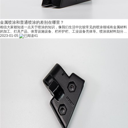
金属喷涂和普通喷涂的差别在哪里？
相信大家都知道一点关于喷涂的知识，像我们生活中比较常见的喷涂领域有金属材料
的加工、灯具产品、体育设施设备、栏杆护栏、工业设备壳体等。喷涂就材料划分可
以分为金属喷涂和普通喷涂，下面，我们来了解一下二者具体的差别！ 1、颜色 看漆
2023-01-05
41
的颜色区别。普通漆喷涂后颜色变化大，也就是说很容易褪色，金属漆喷涂之后颜色
纯正，不褪色。 2、漆面 看漆面的区别。金属漆的漆面坚硬，耐磨耐划。普通漆则没
有这个性能。 3、硬度 金属漆相对于普通漆来讲，硬度高、能使车具有层次感。金属
其中掺配了金属