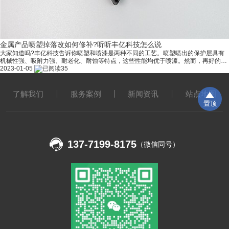
金属产品喷塑掉落改如何修补?听听丰亿科技怎么说
大家知道吗?丰亿科技告诉你喷塑和喷漆是两种不同的工艺。喷塑喷出的保护层具有
机械性强、吸附力强、耐老化、耐蚀等特点，这些性能均优于喷漆。然而，再好的喷
塑工艺经过外界环境的影响和人为使用，都会产生一些掉落现象，较典型的例子就是
2023-01-05
35
出现在高速公路上的金属护栏了。护栏长期露于空气中，经过风吹日晒后，就会变得
锈迹斑斑，使钢制品失去原有的特性。此时，我们该如何修复它，使其恢复原先的面
貌呢? 1.首先，我们会选择的方法是将其重新喷塑，形成一层塑料，从而达到防腐、
了解我们
服务案例
新闻资讯
站点地图
防锈的目的。 2.其次，可以
置顶
137-7199-8175
（微信同号）