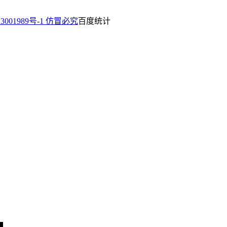
23001989号-1 仿冒必究
百度统计